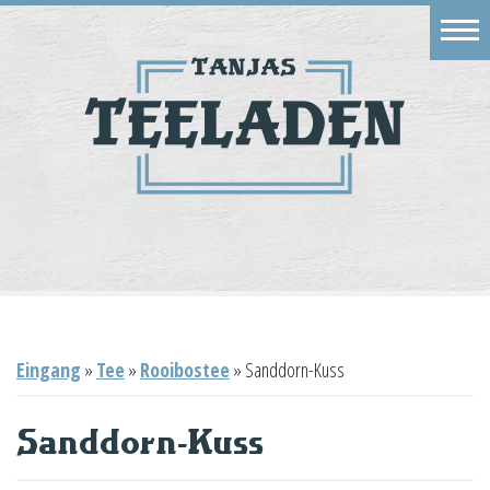
Eingang
Geschäft
Onlineshop
Warenkorb
Kontakt
Eingang
»
Tee
»
Rooibostee
»
Sanddorn-Kuss
Sanddorn-Kuss