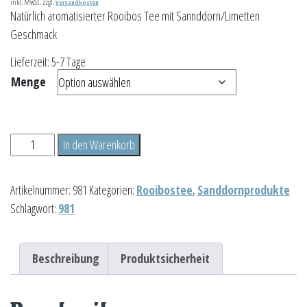
inkl. MwSt.
zzgl.
Versandkosten
Natürlich aromatisierter Rooibos Tee mit Sannddorn/Limetten
Geschmack
Lieferzeit:
5-7 Tage
Menge
Sanddorn-
In den Warenkorb
Kuss
Menge
Artikelnummer:
981
Kategorien:
Rooibostee
,
Sanddornprodukte
Schlagwort:
981
Beschreibung
Produktsicherheit