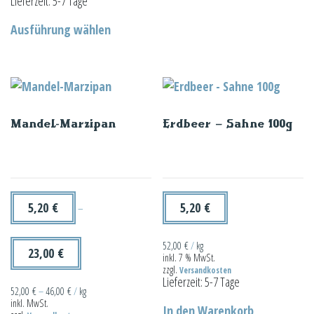
Lieferzeit:
5-7 Tage
Dieses
Ausführung wählen
Produkt
weist
mehrere
Varianten
auf.
Mandel-Marzipan
Erdbeer – Sahne 100g
Die
Optionen
können
auf
der
5,20
€
5,20
€
–
Produktseite
gewählt
52,00
€
/
kg
23,00
€
inkl. 7 % MwSt.
werden
zzgl.
Versandkosten
Lieferzeit:
5-7 Tage
52,00
€
–
46,00
€
/
kg
inkl. MwSt.
In den Warenkorb