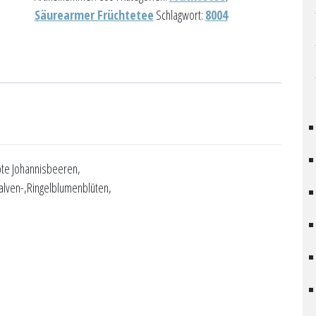
Säurearmer Früchtetee
Schlagwort:
8004
ote Johannisbeeren,
lven-,Ringelblumenblüten,