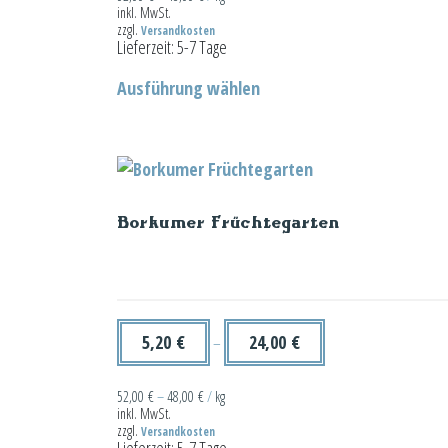
inkl. MwSt.
zzgl.
Versandkosten
Lieferzeit:
5-7 Tage
Dieses
Ausführung wählen
Produkt
weist
mehrere
Varianten
auf.
Borkumer Früchtegarten
Die
Optionen
können
auf
der
5,20
€
24,00
€
–
Produktseite
gewählt
52,00
€
–
48,00
€
/
kg
inkl. MwSt.
werden
zzgl.
Versandkosten