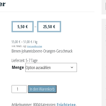
er
5,50
€
–
25,50
€
55,00
€
–
51,00
€
/
kg
inkl. MwSt.
zzgl.
Versandkosten
Birnen-Johannisbeere-Orangen-Geschmack
Lieferzeit:
5-7 Tage
Menge
Borkumer
In den Warenkorb
Dünenzauber
Menge
Artikelnummer:
8004
Kategorien:
Früchtetee
,