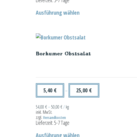
Lieferzeit:
5-7 Tage
Dieses
Ausführung wählen
Produkt
weist
mehrere
Varianten
auf.
Borkumer Obstsalat
Die
Optionen
können
auf
der
5,40
€
25,00
€
–
Produktseite
gewählt
54,00
€
–
50,00
€
/
kg
inkl. MwSt.
werden
zzgl.
Versandkosten
Lieferzeit:
5-7 Tage
Dieses
Ausführung wählen