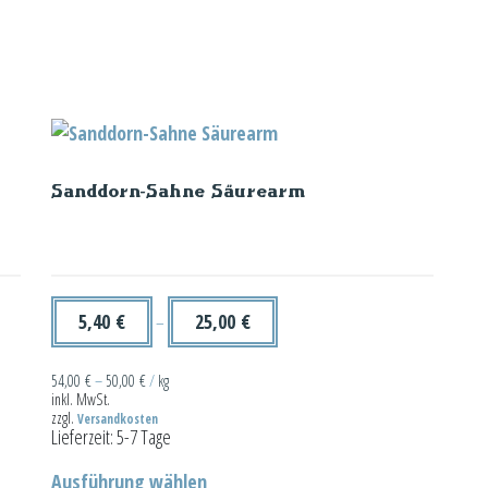
Sanddorn-Sahne Säurearm
5,40
€
25,00
€
–
54,00
€
–
50,00
€
/
kg
inkl. MwSt.
zzgl.
Versandkosten
Lieferzeit:
5-7 Tage
Dieses
Ausführung wählen