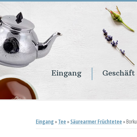
Eingang
Geschäft
Eingang
Geschäft
Onlineshop
Warenkorb
Kontakt
Eingang
»
Tee
»
Säurearmer Früchtetee
»
Borku