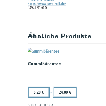
https://www.uwe-rolf.de/
04941-9170-0
Ähnliche Produkte
Gummibärentee
5,20
€
24,00
€
–
52,00
€
–
48,00
€
/
kg