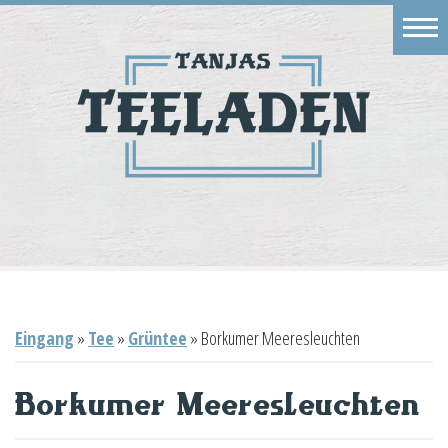
Eingang
Geschäft
Onlineshop
Warenkorb
Kontakt
Eingang
»
Tee
»
Grüntee
»
Borkumer Meeresleuchten
Borkumer Meeresleuchten