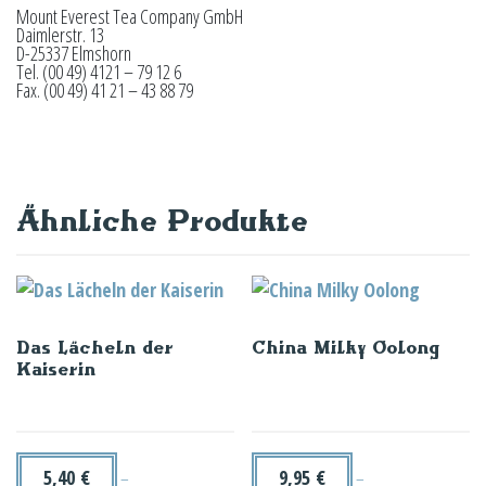
Mount Everest Tea Company GmbH
Daimlerstr. 13
D-25337 Elmshorn
Tel. (00 49) 4121 – 79 12 6
Fax. (00 49) 41 21 – 43 88 79
Ähnliche Produkte
Das Lächeln der
China Milky Oolong
Kaiserin
5,40
€
9,95
€
–
–