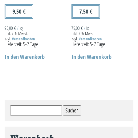
der
der
Produktseite
Produktseit
9,50
€
7,50
€
gewählt
gewählt
werden
werden
95,00
€
/
kg
75,00
€
/
kg
inkl. 7 % MwSt.
inkl. 7 % MwSt.
zzgl.
zzgl.
Versandkosten
Versandkosten
Lieferzeit:
5-7 Tage
Lieferzeit:
5-7 Tage
In den Warenkorb
In den Warenkorb
Suchen
nach: