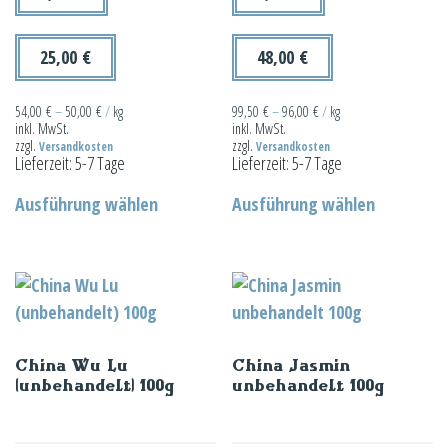
25,00
€
48,00
€
54,00
€
–
50,00
€
/
kg
99,50
€
–
96,00
€
/
kg
inkl. MwSt.
inkl. MwSt.
zzgl.
zzgl.
Versandkosten
Versandkosten
Lieferzeit:
5-7 Tage
Lieferzeit:
5-7 Tage
Dieses
Dieses
Ausführung wählen
Ausführung wählen
Produkt
Produkt
weist
weist
mehrere
mehrere
Varianten
Varianten
auf.
auf.
Die
Die
China Wu Lu
China Jasmin
Optionen
Optionen
(unbehandelt) 100g
unbehandelt 100g
können
können
auf
auf