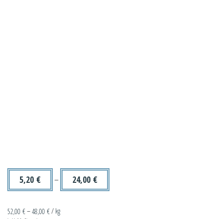
5,20
€
–
24,00
€
52,00
€
–
48,00
€
/
kg