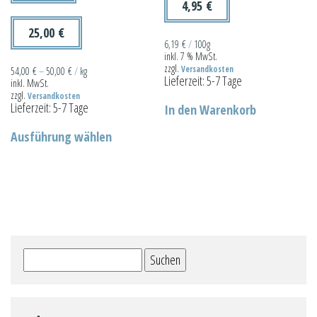
4,95
€
25,00
€
6,19
€
/
100g
inkl. 7 % MwSt.
zzgl.
Versandkosten
54,00
€
–
50,00
€
/
kg
Lieferzeit:
5-7 Tage
inkl. MwSt.
zzgl.
Versandkosten
Lieferzeit:
5-7 Tage
In den Warenkorb
Dieses
Ausführung wählen
Produkt
weist
mehrere
Varianten
auf.
Die
Suchen
Optionen
nach:
können
auf
der