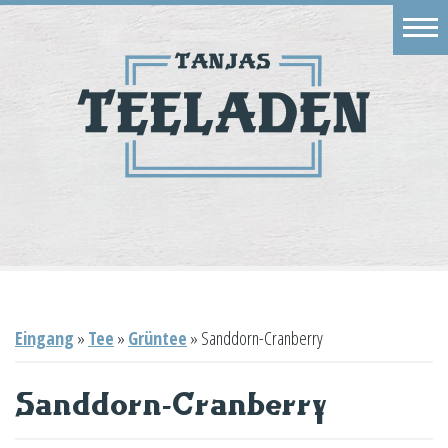
Eingang
Geschäft
Onlineshop
Warenkorb
Kontakt
Eingang
»
Tee
»
Grüntee
»
Sanddorn-Cranberry
Sanddorn-Cranberry