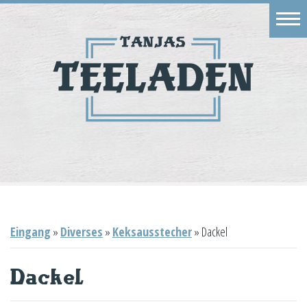
Eingang
Geschäft
Onlineshop
Warenkorb
Kontakt
Eingang
»
Diverses
»
Keksausstecher
»
Dackel
Dackel