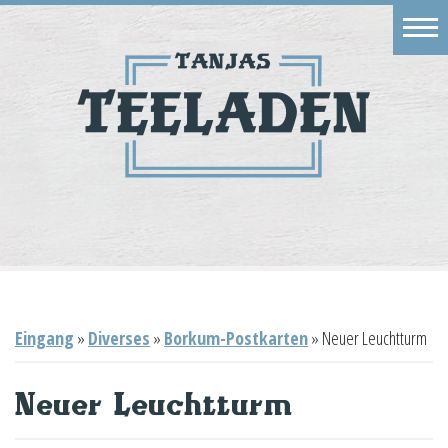
Eingang
Geschäft
Onlineshop
Warenkorb
Kontakt
Eingang
»
Diverses
»
Borkum-Postkarten
»
Neuer Leuchtturm
Neuer Leuchtturm