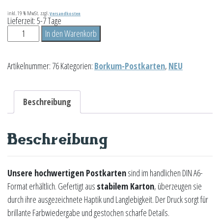
inkl. 19 % MwSt.
zzgl.
Versandkosten
Lieferzeit:
5-7 Tage
Neuer
In den Warenkorb
Leuchtturm
Menge
Artikelnummer:
76
Kategorien:
Borkum-Postkarten
,
NEU
Beschreibung
Beschreibung
Unsere hochwertigen Postkarten
sind im handlichen DIN A6-
Format erhältlich. Gefertigt aus
stabilem Karton
, überzeugen sie
durch ihre ausgezeichnete Haptik und Langlebigkeit. Der Druck sorgt für
brillante Farbwiedergabe und gestochen scharfe Details.