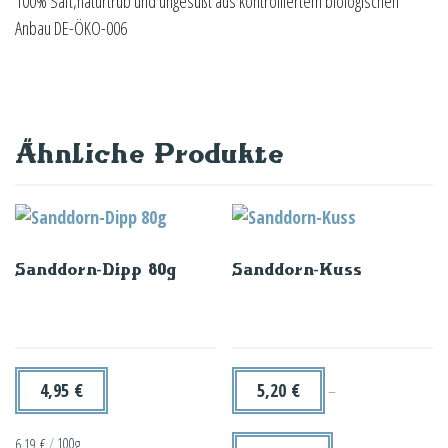
100% Saft,naturtrüb und ungesüßt aus kontrolliertem biologischen
Anbau DE-ÖKO-006
Ähnliche Produkte
Sanddorn-Dipp 80g
Sanddorn-Kuss
4,95
€
5,20
€
–
6,19
€
/
100g