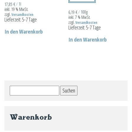
gewählt
17,85
€
/
1l
inkl. 19 % MwSt.
werden
6,19
€
/
100g
zzgl.
Versandkosten
inkl. 7 % MwSt.
Lieferzeit:
5-7 Tage
zzgl.
Versandkosten
Lieferzeit:
5-7 Tage
In den Warenkorb
In den Warenkorb
Suchen
nach:
Warenkorb