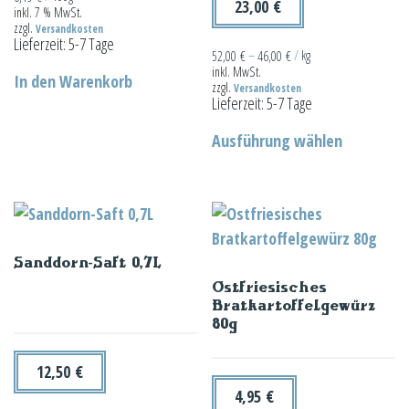
23,00
€
inkl. 7 % MwSt.
zzgl.
Versandkosten
Lieferzeit:
5-7 Tage
52,00
€
–
46,00
€
/
kg
inkl. MwSt.
In den Warenkorb
zzgl.
Versandkosten
Lieferzeit:
5-7 Tage
Dieses
Ausführung wählen
Produkt
weist
mehrere
Varianten
auf.
Sanddorn-Saft 0,7L
Die
Ostfriesisches
Optionen
Bratkartoffelgewürz
können
80g
auf
der
12,50
€
Produktseit
4,95
€