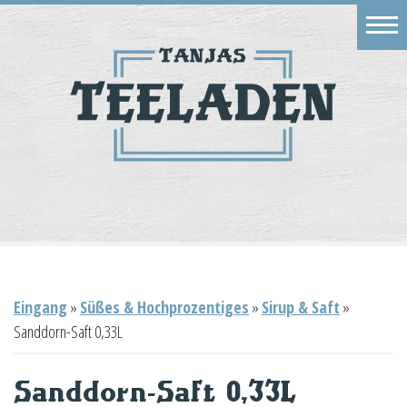
Eingang
Geschäft
Onlineshop
Warenkorb
Kontakt
Eingang
»
Süßes & Hochprozentiges
»
Sirup & Saft
»
Sanddorn-Saft 0,33L
Sanddorn-Saft 0,33L