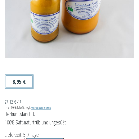
8,95
€
27,12
€
/
1l
inkl. 19 % MwSt.
zzgl.
Versandkosten
Herkunftsland EU
100% Saft,naturtrüb und ungesüßt
Lieferzeit:
5-7 Tage