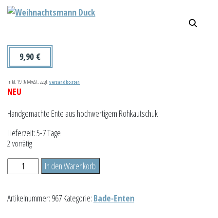
9,90
€
inkl. 19 % MwSt.
zzgl.
Versandkosten
NEU
Handgemachte Ente aus hochwertigem Rohkautschuk
Lieferzeit:
5-7 Tage
2 vorrätig
Weihnachtsmann
In den Warenkorb
Duck
Menge
Artikelnummer:
967
Kategorie:
Bade-Enten