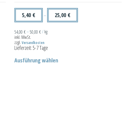
5,40
€
25,00
€
–
54,00
€
–
50,00
€
/
kg
inkl. MwSt.
zzgl.
Versandkosten
Lieferzeit:
5-7 Tage
Dieses
Ausführung wählen
Produkt
weist
mehrere
Varianten
auf.
Die
Optionen
können
auf
der