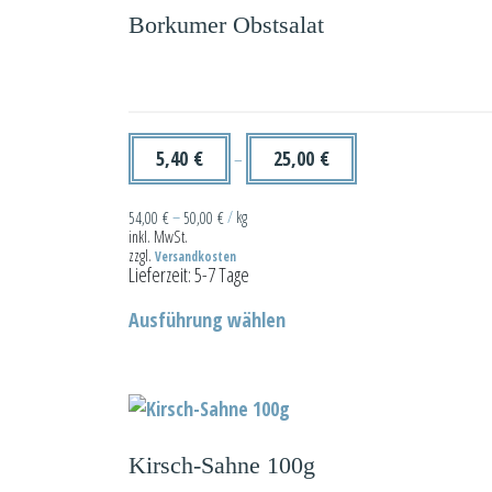
Borkumer Obstsalat
5,40
€
25,00
€
–
54,00
€
–
50,00
€
/
kg
inkl. MwSt.
zzgl.
Versandkosten
Lieferzeit:
5-7 Tage
Dieses
Ausführung wählen
Produkt
weist
mehrere
Varianten
auf.
Kirsch-Sahne 100g
Die