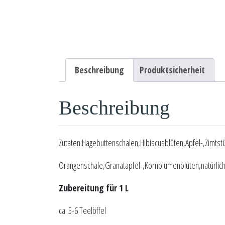
Beschreibung
Produktsicherheit
Beschreibung
Zutaten:Hagebuttenschalen,Hibiscusblüten,Apfel-,Zimts
Orangenschale,Granatapfel-,Kornblumenblüten,natürlic
Zubereitung für 1 L
ca. 5-6 Teelöffel