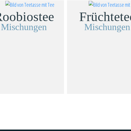
Produktseite
oobiostee
Früchtete
gewählt
werden
Mischungen
Mischungen