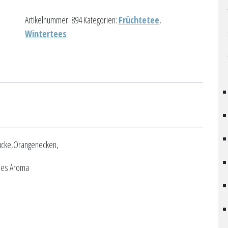
Menge
Artikelnummer:
894
Kategorien:
Früchtetee
,
Wintertees
tücke,Orangenecken,
hes Aroma