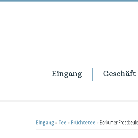
Eingang
Geschäft
Eingang
Geschäft
Onlineshop
Warenkorb
Kontakt
Eingang
»
Tee
»
Früchtetee
»
Borkumer Frostbeul