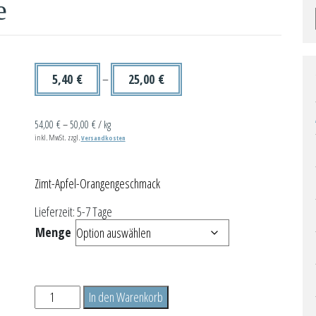
e
5,40
€
–
25,00
€
54,00
€
–
50,00
€
/
kg
inkl. MwSt.
zzgl.
Versandkosten
Zimt-Apfel-Orangengeschmack
Lieferzeit:
5-7 Tage
Menge
Borkumer
In den Warenkorb
Frostbeule