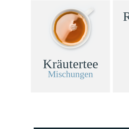
Produktseite
R
gewählt
werden
Kräutertee
Mischungen