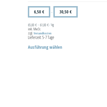
6,50
€
30,50
€
–
65,00
€
–
61,00
€
/
kg
inkl. MwSt.
zzgl.
Versandkosten
Lieferzeit:
5-7 Tage
Dieses
Ausführung wählen
Produkt
weist
mehrere
Varianten
auf.
Die
Optionen
können
auf
der