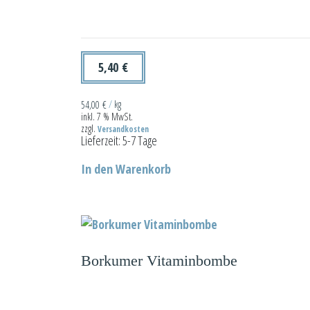
Optionen
können
auf
der
5,40
€
Produktseite
gewählt
54,00
€
/
kg
inkl. 7 % MwSt.
werden
zzgl.
Versandkosten
Lieferzeit:
5-7 Tage
In den Warenkorb
Borkumer Vitaminbombe