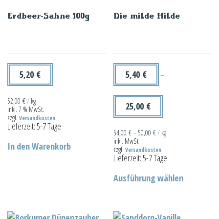
Erdbeer-Sahne 100g
Die milde Hilde
5,20
€
5,40
€
–
52,00
€
/
kg
25,00
€
inkl. 7 % MwSt.
zzgl.
Versandkosten
Lieferzeit:
5-7 Tage
54,00
€
–
50,00
€
/
kg
inkl. MwSt.
In den Warenkorb
zzgl.
Versandkosten
Lieferzeit:
5-7 Tage
Dieses
Ausführung wählen
Produkt
weist
mehrere