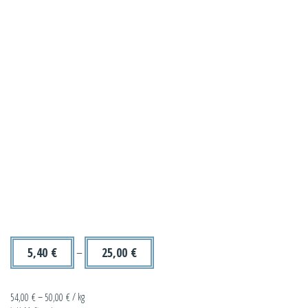
5,40
€
–
25,00
€
54,00
€
–
50,00
€
/
kg