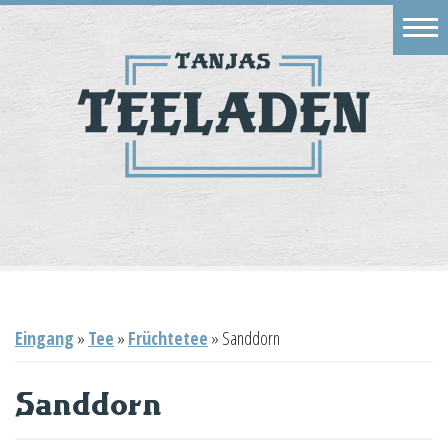
Eingang
Geschäft
Onlineshop
Warenkorb
Kontakt
Eingang
»
Tee
»
Früchtetee
»
Sanddorn
Sanddorn