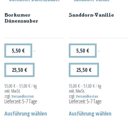
Varianten
auf.
Borkumer
Sanddorn-Vanille
Die
Dünenzauber
Optionen
können
auf
der
5,50
€
5,50
€
–
–
Produktseit
gewählt
25,50
€
25,50
€
werden
55,00
€
–
51,00
€
/
kg
55,00
€
–
51,00
€
/
kg
inkl. MwSt.
inkl. MwSt.
zzgl.
zzgl.
Versandkosten
Versandkosten
Lieferzeit:
5-7 Tage
Lieferzeit:
5-7 Tage
Dieses
Dieses
Ausführung wählen
Ausführung wählen
Produkt
Produkt
weist
weist
mehrere
mehrere