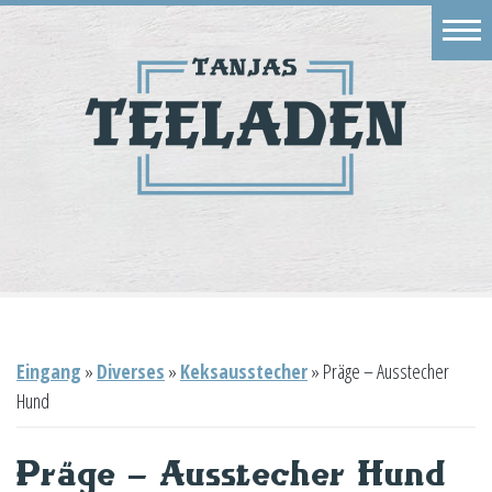
Eingang
Geschäft
Onlineshop
Warenkorb
Kontakt
Eingang
»
Diverses
»
Keksausstecher
»
Präge – Ausstecher
Hund
Präge – Ausstecher Hund