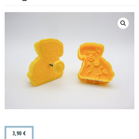
3,90
€