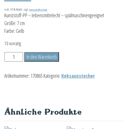
inkl. 19 % MwSt.
zzgl.
Versandkosten
Kunststoff-PP – lebensmittelecht – spülmaschinengeeignet
Größe: 7 cm
Farbe: Gelb
10 vorrätig
Präge
In den Warenkorb
-
Ausstecher
Artikelnummer:
170865
Kategorie:
Keksausstecher
Hund
Menge
Ähnliche Produkte