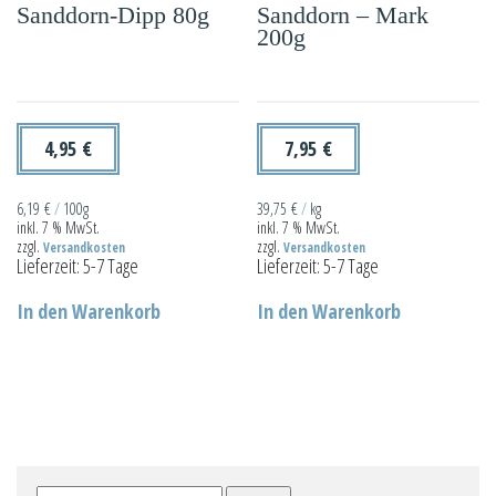
Sanddorn-Dipp 80g
Sanddorn – Mark
Optionen
Die
200g
können
Optionen
auf
können
der
auf
Produktseite
der
4,95
€
7,95
€
gewählt
Produktseit
werden
gewählt
6,19
€
/
100g
39,75
€
/
kg
inkl. 7 % MwSt.
inkl. 7 % MwSt.
werden
zzgl.
zzgl.
Versandkosten
Versandkosten
Lieferzeit:
5-7 Tage
Lieferzeit:
5-7 Tage
In den Warenkorb
In den Warenkorb