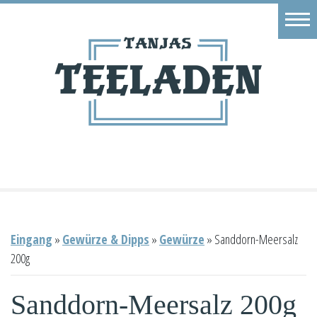
Eingang
Geschäft
Onlineshop
Warenkorb
Kontakt
Eingang
»
Gewürze & Dipps
»
Gewürze
»
Sanddorn-Meersalz
200g
Sanddorn-Meersalz 200g