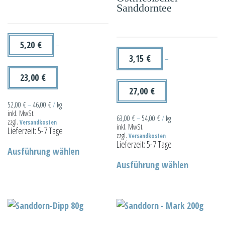
Sanddorntee
5,20
€
–
3,15
€
–
23,00
€
27,00
€
52,00
€
–
46,00
€
/
kg
inkl. MwSt.
63,00
€
–
54,00
€
/
kg
zzgl.
Versandkosten
inkl. MwSt.
Lieferzeit:
5-7 Tage
zzgl.
Versandkosten
Dieses
Lieferzeit:
5-7 Tage
Ausführung wählen
Produkt
Dieses
Ausführung wählen
weist
Produkt
mehrere
weist
Varianten
mehrere
auf.
Varianten
Die
auf.