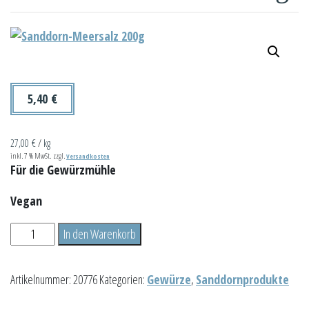
5,40
€
27,00
€
/
kg
inkl. 7 % MwSt.
zzgl.
Versandkosten
Für die Gewürzmühle
Vegan
Sanddorn-
In den Warenkorb
Meersalz
200g
Artikelnummer:
20776
Kategorien:
Gewürze
,
Sanddornprodukte
Menge