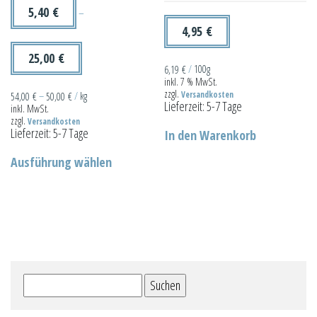
der
5,40
€
–
Produktseite
4,95
€
gewählt
25,00
€
werden
6,19
€
/
100g
inkl. 7 % MwSt.
zzgl.
Versandkosten
54,00
€
–
50,00
€
/
kg
Lieferzeit:
5-7 Tage
inkl. MwSt.
zzgl.
Versandkosten
Lieferzeit:
5-7 Tage
In den Warenkorb
Dieses
Ausführung wählen
Produkt
weist
mehrere
Varianten
auf.
Die
Suchen
Optionen
nach:
können