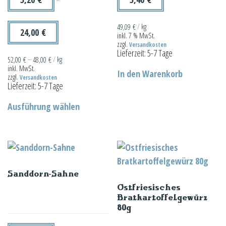
–
49,09
€
/
kg
24,00
€
inkl. 7 % MwSt.
zzgl.
Versandkosten
Lieferzeit:
5-7 Tage
52,00
€
–
48,00
€
/
kg
inkl. MwSt.
In den Warenkorb
zzgl.
Versandkosten
Lieferzeit:
5-7 Tage
Dieses
Ausführung wählen
Produkt
weist
mehrere
Varianten
auf.
Sanddorn-Sahne
Die
Ostfriesisches
Optionen
Bratkartoffelgewürz
können
80g
auf