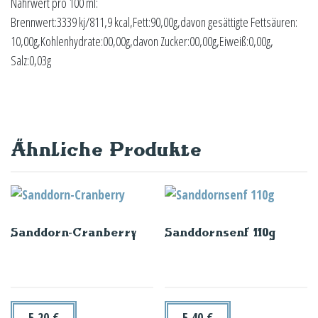
Nährwert pro 100 ml:
Brennwert:3339 kj/811,9 kcal,Fett:90,00g,davon gesättigte Fettsäuren:
10,00g,Kohlenhydrate:00,00g,davon Zucker:00,00g,Eiweiß:0,00g,
Salz:0,03g
Ähnliche Produkte
Sanddorn-Cranberry
Sanddornsenf 110g
5,20
€
5,40
€