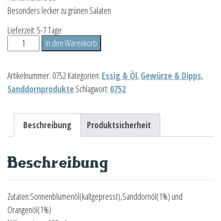
Besonders lecker zu grünen Salaten
Lieferzeit:
5-7 Tage
Sanddorn-
In den Warenkorb
Orangen-
Öl
Artikelnummer:
0752
Kategorien:
Essig & Öl
,
Gewürze & Dipps
,
0,1L
Sanddornprodukte
Schlagwort:
0752
Menge
Beschreibung
Produktsicherheit
Beschreibung
Zutaten:Sonnenblumenöl(kaltgepresst),Sanddornöl(1%) und
Orangenöl(1%)