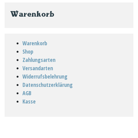
auf
der
Warenkorb
Produktseite
gewählt
werden
Warenkorb
Shop
Zahlungsarten
Versandarten
Widerrufsbelehrung
Datenschutzerklärung
AGB
Kasse