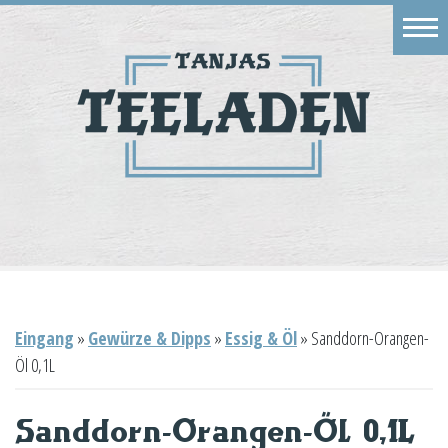
Eingang
Geschäft
Onlineshop
Warenkorb
Kontakt
Eingang
»
Gewürze & Dipps
»
Essig & Öl
»
Sanddorn-Orangen-
Öl 0,1L
Sanddorn-Orangen-Öl 0,1L