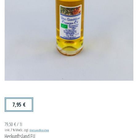
7,95
€
79,50
€
/
1l
inkl. 7 % MwSt.
zzgl.
Versandkosten
Herkunftsland EU