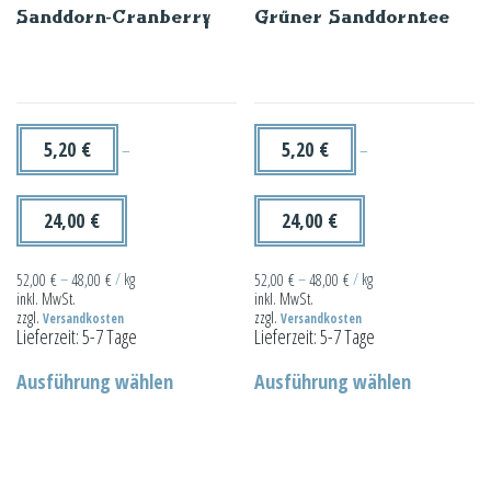
Sanddorn-Cranberry
Grüner Sanddorntee
Die
Optionen
können
auf
der
5,20
€
5,20
€
–
–
Produktseite
gewählt
24,00
€
24,00
€
werden
52,00
€
–
48,00
€
/
kg
52,00
€
–
48,00
€
/
kg
inkl. MwSt.
inkl. MwSt.
zzgl.
zzgl.
Versandkosten
Versandkosten
Lieferzeit:
5-7 Tage
Lieferzeit:
5-7 Tage
Dieses
Dieses
Ausführung wählen
Ausführung wählen
Produkt
Produkt
weist
weist
mehrere
mehrere
Varianten
Varianten