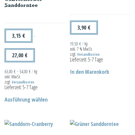
Sanddorntee
3,90
€
3,15
€
–
19,50
€
/
kg
inkl. 7 % MwSt.
zzgl.
27,00
€
Versandkosten
Lieferzeit:
5-7 Tage
In den Warenkorb
63,00
€
–
54,00
€
/
kg
inkl. MwSt.
zzgl.
Versandkosten
Lieferzeit:
5-7 Tage
Dieses
Ausführung wählen
Produkt
weist
mehrere
Varianten
auf.