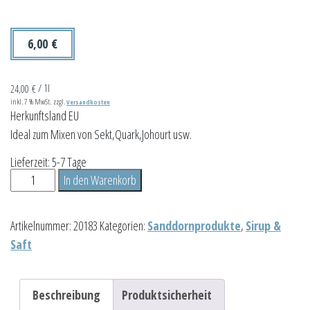
6,00
€
24,00
€
/
1l
inkl. 7 % MwSt.
zzgl.
Versandkosten
Herkunftsland EU
Ideal zum Mixen von Sekt,Quark,Johourt usw.
Lieferzeit:
5-7 Tage
Sanddorn-
In den Warenkorb
Sirup
0,25L
Artikelnummer:
20183
Kategorien:
Sanddornprodukte
,
Sirup &
Menge
Saft
Beschreibung
Produktsicherheit