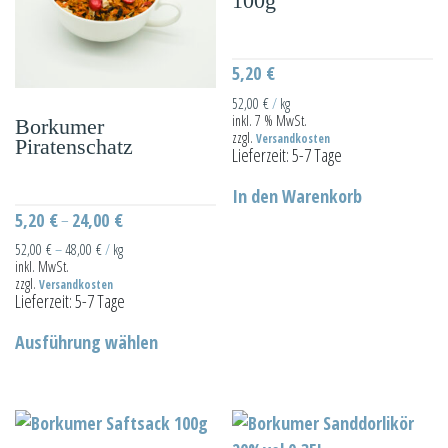
100g
können
auf
der
5,20
€
Produktseite
52,00
€
/
kg
inkl. 7 % MwSt.
gewählt
Borkumer
zzgl.
Versandkosten
Piratenschatz
werden
Lieferzeit:
5-7 Tage
In den Warenkorb
5,20
€
24,00
€
–
52,00
€
–
48,00
€
/
kg
inkl. MwSt.
zzgl.
Versandkosten
Lieferzeit:
5-7 Tage
Dieses
Ausführung wählen
Produkt
weist
mehrere
Varianten