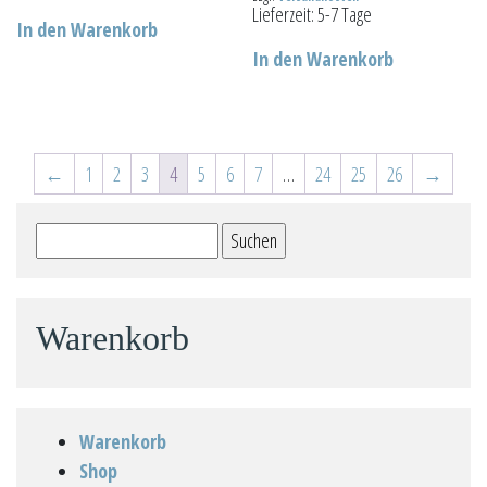
werden
Lieferzeit:
5-7 Tage
In den Warenkorb
In den Warenkorb
←
1
2
3
4
5
6
7
…
24
25
26
→
Suchen
nach:
Warenkorb
Warenkorb
Shop