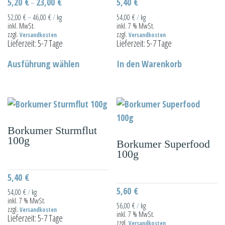
der
5,20
€
23,00
€
5,40
€
–
Produktseite
52,00
€
–
46,00
€
/
kg
54,00
€
/
kg
inkl. MwSt.
inkl. 7 % MwSt.
gewählt
zzgl.
zzgl.
Versandkosten
Versandkosten
werden
Lieferzeit:
5-7 Tage
Lieferzeit:
5-7 Tage
Dieses
Ausführung wählen
In den Warenkorb
Produkt
weist
mehrere
Varianten
auf.
Borkumer Sturmflut
Die
100g
Borkumer Superfood
Optionen
100g
können
auf
5,40
€
der
5,60
€
54,00
€
/
kg
inkl. 7 % MwSt.
Produktseite
56,00
€
/
kg
zzgl.
Versandkosten
inkl. 7 % MwSt.
gewählt
Lieferzeit:
5-7 Tage
zzgl.
Versandkosten