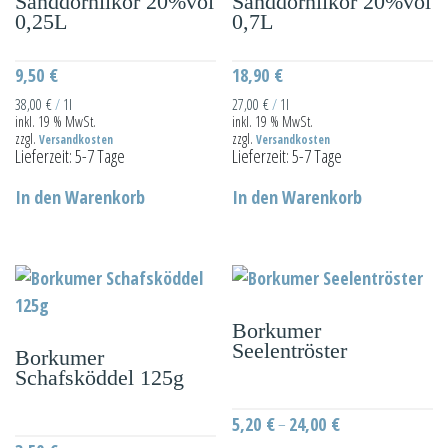
Sanddornlikör 20%vol
Sanddornlikör 20%vol
0,25L
0,7L
9,50
€
18,90
€
38,00
€
/
1l
27,00
€
/
1l
inkl. 19 % MwSt.
inkl. 19 % MwSt.
zzgl.
zzgl.
Versandkosten
Versandkosten
Lieferzeit:
5-7 Tage
Lieferzeit:
5-7 Tage
In den Warenkorb
In den Warenkorb
Borkumer
Seelentröster
Borkumer
Schafsköddel 125g
5,20
€
24,00
€
–