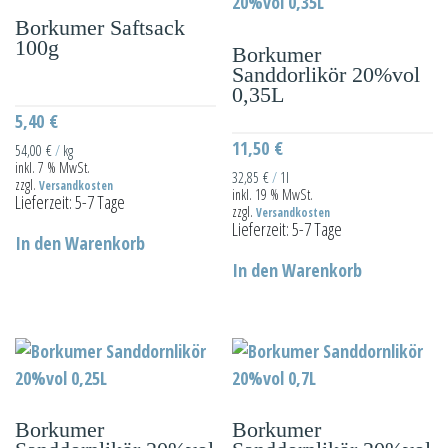
auf.
Borkumer Saftsack
Die
100g
Borkumer
Optionen
Sanddorlikör 20%vol
können
0,35L
auf
5,40
€
der
11,50
€
54,00
€
/
kg
inkl. 7 % MwSt.
Produktseite
32,85
€
/
1l
zzgl.
Versandkosten
inkl. 19 % MwSt.
gewählt
Lieferzeit:
5-7 Tage
zzgl.
Versandkosten
werden
Lieferzeit:
5-7 Tage
In den Warenkorb
In den Warenkorb
Borkumer
Borkumer