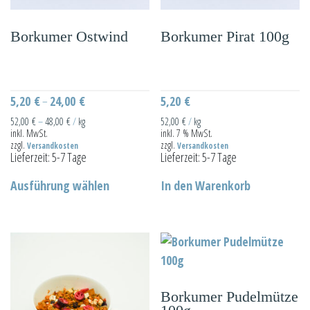
Borkumer Ostwind
Borkumer Pirat 100g
5,20
€
24,00
€
5,20
€
–
52,00
€
–
48,00
€
/
kg
52,00
€
/
kg
inkl. MwSt.
inkl. 7 % MwSt.
zzgl.
zzgl.
Versandkosten
Versandkosten
Lieferzeit:
5-7 Tage
Lieferzeit:
5-7 Tage
Dieses
Ausführung wählen
In den Warenkorb
Produkt
weist
mehrere
Varianten
auf.
Die
Borkumer Pudelmütze
Optionen