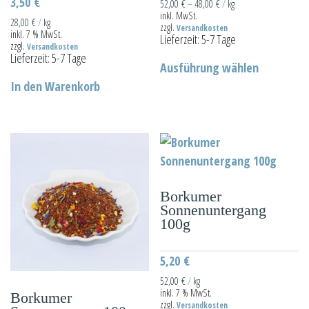
3,50
€
52,00
€
–
48,00
€
/
kg
inkl. MwSt.
28,00
€
/
kg
zzgl.
Versandkosten
inkl. 7 % MwSt.
Lieferzeit:
5-7 Tage
zzgl.
Versandkosten
Dieses
Lieferzeit:
5-7 Tage
Ausführung wählen
Produkt
In den Warenkorb
weist
mehrere
Varianten
auf.
Die
Optionen
Borkumer
können
Sonnenuntergang
auf
100g
der
Produktseit
5,20
€
gewählt
52,00
€
/
kg
inkl. 7 % MwSt.
werden
Borkumer
zzgl.
Versandkosten