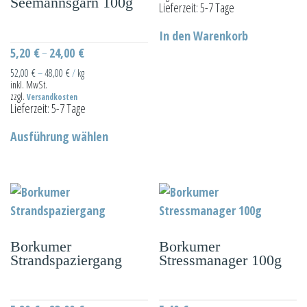
Seemannsgarn 100g
Lieferzeit:
5-7 Tage
In den Warenkorb
5,20
€
24,00
€
–
52,00
€
–
48,00
€
/
kg
inkl. MwSt.
zzgl.
Versandkosten
Lieferzeit:
5-7 Tage
Dieses
Ausführung wählen
Produkt
weist
mehrere
Varianten
auf.
Die
Borkumer
Borkumer
Optionen
Strandspaziergang
Stressmanager 100g
können
auf